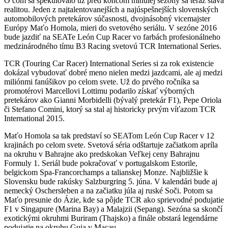
O čom sa špekulovalo už pred koncom minulej sezóny sa teraz stáva
realitou. Jeden z najtalentovanejších a najúspešnejších slovenských
automobilových pretekárov súčasnosti, dvojnásobný vicemajster
Európy Maťo Homola, mieri do svetového seriálu. V sezóne 2016
bude jazdiť na SEATe León Cup Racer vo farbách profesionálneho
medzinárodného tímu B3 Racing svetovú TCR International Series.
TCR (Touring Car Racer) International Series si za rok existencie
dokázal vybudovať dobré meno nielen medzi jazdcami, ale aj medzi
miliónmi fanúšikov po celom svete. Už do prvého ročníka sa
promotérovi Marcellovi Lottimu podarilo získať výborných
pretekárov ako Gianni Morbidelli (bývalý pretekár F1), Pepe Oriola
či Stefano Comini, ktorý sa stal aj historicky prvým víťazom TCR
International 2015.
Maťo Homola sa tak predstaví so SEATom León Cup Racer v 12
krajinách po celom svete. Svetová séria odštartuje začiatkom apríla
na okruhu v Bahrajne ako predskokan Veľkej ceny Bahrajnu
Formuly 1. Seriál bude pokračovať v portugalskom Estorile,
belgickom Spa-Francorchamps a talianskej Monze. Najbližšie k
Slovensku bude rakúsky Salzburgring 5. júna. V kalendári bude aj
nemecký Oschersleben a na začiatku júla aj ruské Soči. Potom sa
Maťo presunie do Ázie, kde sa pôjde TCR ako sprievodné podujatie
F1 v Singapure (Marina Bay) a Malajzii (Sepang). Sezóna sa skončí
exotickými okruhmi Buriram (Thajsko) a finále obstará legendárne
podujatie na okruhu Guia v Macau.