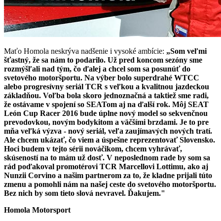
Maťo Homola neskrýva nadšenie i vysoké ambície:
„Som veľmi
šťastný, že sa nám to podarilo. Už pred koncom sezóny sme
rozmýšľali nad tým, čo ďalej a chcel som sa posunúť do
svetového motoršportu. Na výber bolo superdrahé WTCC
alebo progresívny seriál TCR s veľkou a kvalitnou jazdeckou
základňou. Voľba bola skoro jednoznačná a taktiež sme radi,
že ostávame v spojení so SEATom aj na ďalší rok. Môj SEAT
León Cup Racer 2016 bude úplne nový model so sekvenčnou
prevodovkou, novým bodykitom a väčšími brzdami. Je to pre
mňa veľká výzva - nový seriál, veľa zaujímavých nových tratí.
Ale chcem ukázať, čo viem a úspešne reprezentovať Slovensko.
Hoci budem v tejto sérii nováčikom, chcem vyhrávať,
skúseností na to mám už dosť. V neposlednom rade by som sa
rád poďakoval promotérovi TCR Marcellovi Lottimu, ako aj
Nunzii Corvino a našim partnerom za to, že kladne prijali túto
zmenu a pomohli nám na našej ceste do svetového motoršportu.
Bez nich by som tieto slová nevravel. Ďakujem."
Homola Motorsport