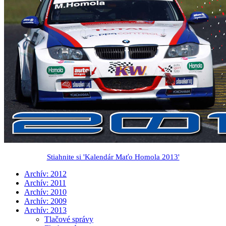
Stiahnite si 'Kalendár Maťo Homola 2013'
Archív: 2012
Archív: 2011
Archív: 2010
Archív: 2009
Archív: 2013
Tlačové správy