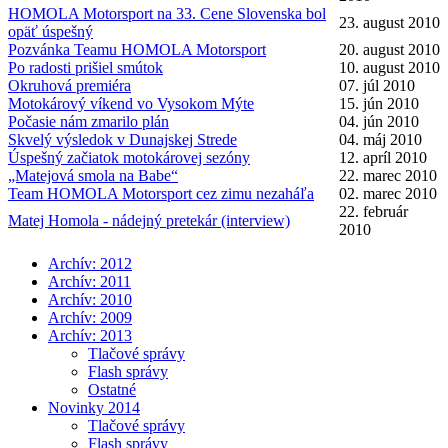
HOMOLA Motorsport na 33. Cene Slovenska bol
23. august 2010
opäť úspešný
Pozvánka Teamu HOMOLA Motorsport
20. august 2010
Po radosti prišiel smútok
10. august 2010
Okruhová premiéra
07. júl 2010
Motokárový víkend vo Vysokom Mýte
15. jún 2010
Počasie nám zmarilo plán
04. jún 2010
Skvelý výsledok v Dunajskej Strede
04. máj 2010
Úspešný začiatok motokárovej sezóny
12. apríl 2010
„Matejová smola na Babe“
22. marec 2010
Team HOMOLA Motorsport cez zimu nezaháľa
02. marec 2010
22. február
Matej Homola - nádejný pretekár (interview)
2010
Archív: 2012
Archív: 2011
Archív: 2010
Archív: 2009
Archív: 2013
Tlačové správy
Flash správy
Ostatné
Novinky 2014
Tlačové správy
Flash správy