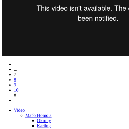
...
7
8
9
10
#
Video
Maťo Homola
Okruhy
Karting