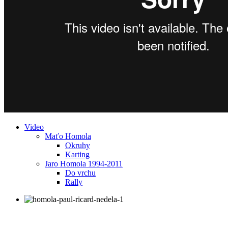
Video
Maťo Homola
Okruhy
Karting
Jaro Homola 1994-2011
Do vrchu
Rally