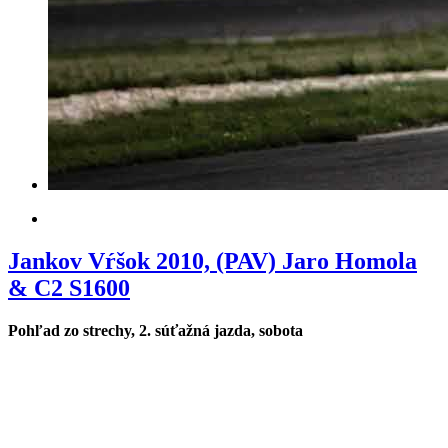
Jankov Vŕšok 2010, (PAV) Jaro Homola
& C2 S1600
Pohľad zo strechy, 2. súťažná jazda, sobota