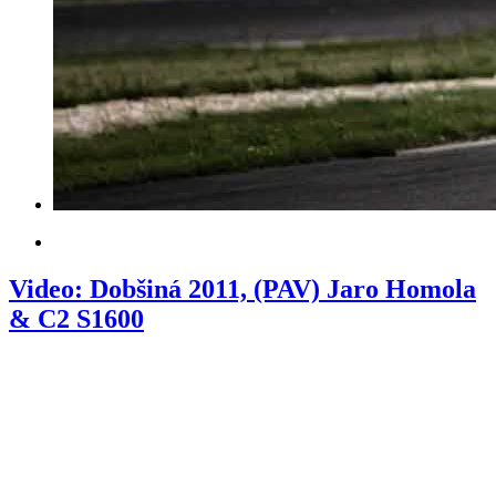
Video: Dobšiná 2011, (PAV) Jaro Homola
& C2 S1600