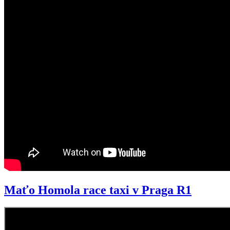
Maťo Homola race taxi v Praga R1