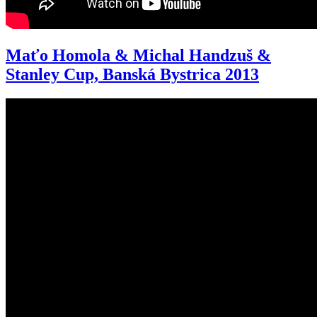
Maťo Homola & Michal Handzuš &
Stanley Cup, Banská Bystrica 2013