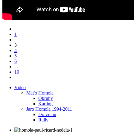
1
...
3
4
5
6
...
10
Video
Maťo Homola
Okruhy
Karting
Jaro Homola 1994-2011
Do vrchu
Rally