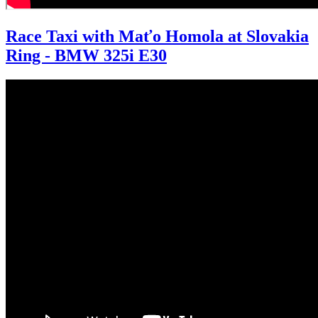
Race Taxi with Maťo Homola at Slovakia
Ring - BMW 325i E30