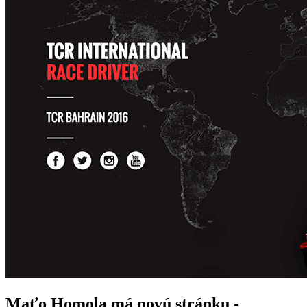
Maťo Homola má novú stránku -