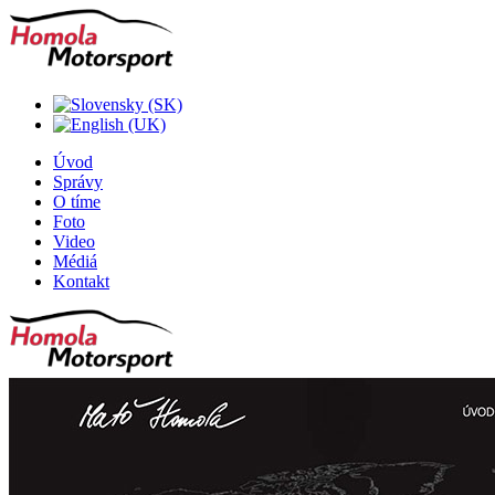
Úvod
Správy
O tíme
Foto
Video
Médiá
Kontakt